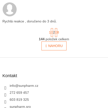
Hodnocení obchodu je 5 z 5 hvězdiček.
Rychlá reakce , doručeno do 3 dnů.
S
1
2
8
t
r
144
položek celkem
O
á
v
NAHORU
n
l
k
á
o
v
d
Z
á
a
á
n
c
p
í
í
a
Kontakt
p
t
r
í
info
@
sunpharm.cz
v
k
272 659 457
y
603 819 325
v
ý
sunpharm.sro