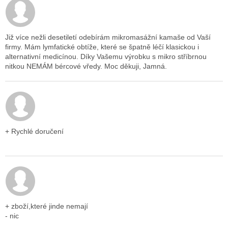
Hodnocení obchodu je 5 z 5 hvězdiček.
Již více nežli desetiletí odebírám mikromasážní kamaše od Vaší
firmy. Mám lymfatické obtíže, které se špatně léčí klasickou i
alternativní medicínou. Díky Vašemu výrobku s mikro stříbrnou
nitkou NEMÁM bércové vředy. Moc děkuji, Jamná.
Hodnocení obchodu je 5 z 5 hvězdiček.
+ Rychlé doručení
Hodnocení obchodu je 5 z 5 hvězdiček.
+ zboží,které jinde nemají
- nic