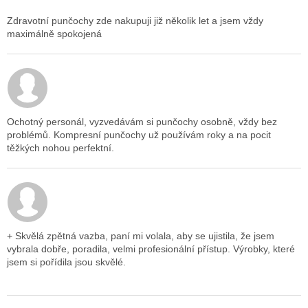
Zdravotní punčochy zde nakupuji již několik let a jsem vždy
maximálně spokojená
Hodnocení obchodu je 5 z 5 hvězdiček.
Ochotný personál, vyzvedávám si punčochy osobně, vždy bez
problémů. Kompresní punčochy už používám roky a na pocit
těžkých nohou perfektní.
Hodnocení obchodu je 5 z 5 hvězdiček.
+ Skvělá zpětná vazba, paní mi volala, aby se ujistila, že jsem
vybrala dobře, poradila, velmi profesionální přístup. Výrobky, které
jsem si pořídila jsou skvělé.