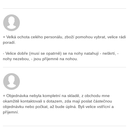
Hodnocení obchodu je 5 z 5 hvězdiček.
+ Velká ochota celého personálu, zboží pomohou vybrat, velice rádi
poradí.
- Velice dobře (musí se opatrně) se na nohy natahují - neškrtí, -
nohy nezebou, - jsou příjemné na nohou.
Hodnocení obchodu je 5 z 5 hvězdiček.
+ Objednávka nebyla kompletní na skladě, z obchodu mne
okamžitě kontaktovali s dotazem, zda mají poslat částečnou
objednávku nebo počkat, až bude úplná. Byli velice vstřícní a
příjemní.