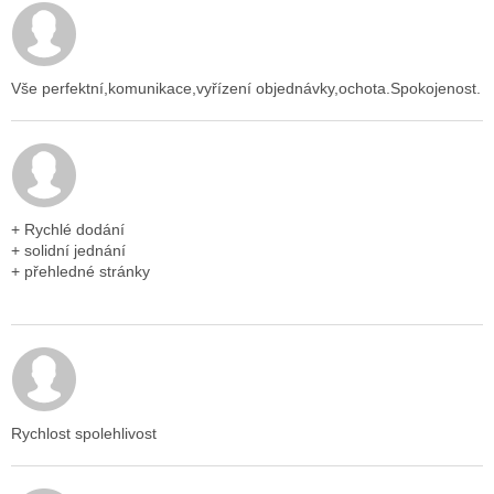
Hodnocení obchodu je 5 z 5 hvězdiček.
Vše perfektní,komunikace,vyřízení objednávky,ochota.Spokojenost.
Hodnocení obchodu je 5 z 5 hvězdiček.
+ Rychlé dodání
+ solidní jednání
+ přehledné stránky
Hodnocení obchodu je 5 z 5 hvězdiček.
Rychlost spolehlivost