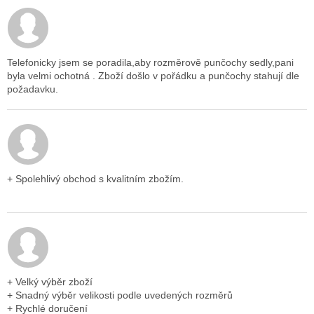
ý
p
i
Hodnocení obchodu je 5 z 5 hvězdiček.
s
h
Telefonicky jsem se poradila,aby rozměrově punčochy sedly,pani
byla velmi ochotná . Zboží došlo v pořádku a punčochy stahují dle
o
požadavku.
d
n
o
c
Hodnocení obchodu je 5 z 5 hvězdiček.
e
n
+ Spolehlivý obchod s kvalitním zbožím.
í
Hodnocení obchodu je 5 z 5 hvězdiček.
+ Velký výběr zboží
+ Snadný výběr velikosti podle uvedených rozměrů
+ Rychlé doručení