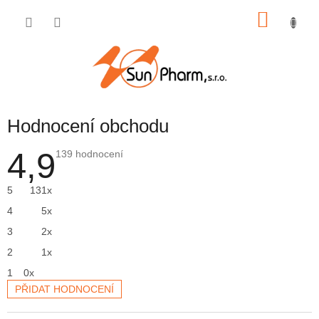
Přejít
NÁKU
na
obsah
KOŠÍK
Hodnocení obchodu
4,9
Průměrné
139 hodnocení
hodnocení
obchodu
je
5
131x
4,9
z
4
5x
5
hvězdiček.
3
2x
2
1x
1
0x
PŘIDAT HODNOCENÍ
V