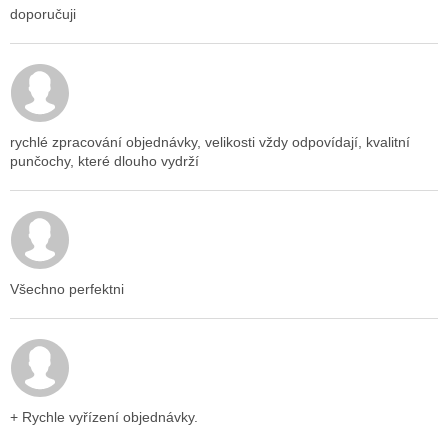
doporučuji
Hodnocení obchodu je 5 z 5 hvězdiček.
rychlé zpracování objednávky, velikosti vždy odpovídají, kvalitní
punčochy, které dlouho vydrží
Hodnocení obchodu je 5 z 5 hvězdiček.
Všechno perfektni
Hodnocení obchodu je 5 z 5 hvězdiček.
+ Rychle vyřízení objednávky.