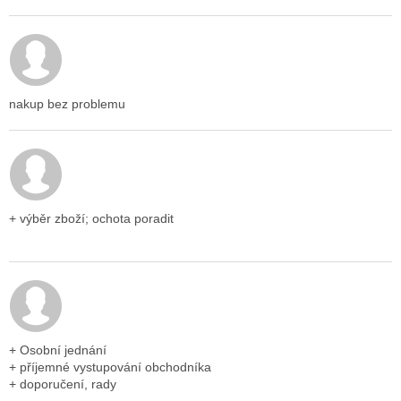
Hodnocení obchodu je 5 z 5 hvězdiček.
nakup bez problemu
Hodnocení obchodu je 5 z 5 hvězdiček.
+ výběr zboží; ochota poradit
Hodnocení obchodu je 5 z 5 hvězdiček.
+ Osobní jednání
+ příjemné vystupování obchodníka
+ doporučení, rady