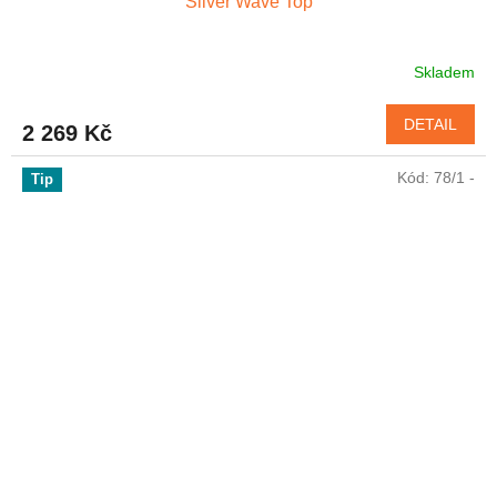
Silver Wave Top
Skladem
Průměrné
hodnocení
produktu
DETAIL
2 269 Kč
je
5,0
Kód:
78/1 -
z
Tip
5
hvězdiček.