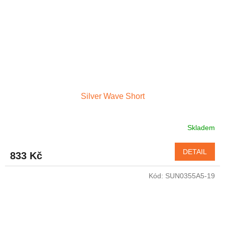
Silver Wave Short
Skladem
Průměrné
hodnocení
produktu
DETAIL
833 Kč
je
4,8
Kód:
SUN0355A5-19
z
5
hvězdiček.