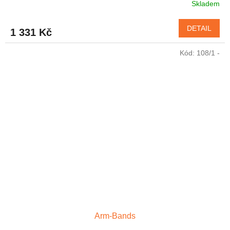
Skladem
Průměrné
hodnocení
produktu
DETAIL
1 331 Kč
je
4,3
Kód:
108/1 -
z
5
hvězdiček.
Arm-Bands