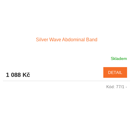
Silver Wave Abdominal Band
Skladem
Průměrné
hodnocení
produktu
DETAIL
1 088 Kč
je
4,6
Kód:
77/1 -
z
5
hvězdiček.