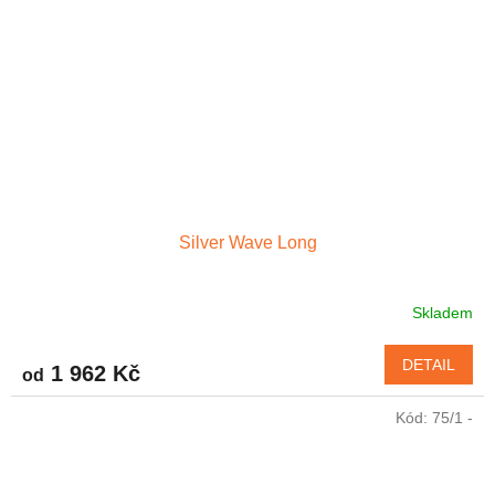
Silver Wave Long
Skladem
Průměrné
hodnocení
produktu
DETAIL
1 962 Kč
od
je
4,7
Kód:
75/1 -
z
5
hvězdiček.