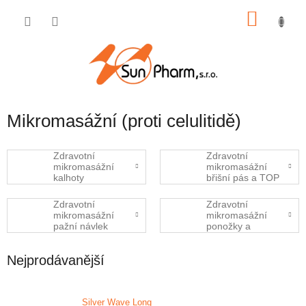
Přejít
NÁKU
na
obsah
KOŠÍK
Mikromasážní (proti celulitidě)
Zdravotní
Zdravotní
mikromasážní
mikromasážní
kalhoty
břišní pás a TOP
Zdravotní
Zdravotní
mikromasážní
mikromasážní
pažní návlek
ponožky a
podkolenky
Nejprodávanější
Silver Wave Long