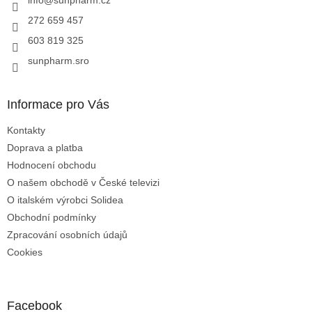
í
v
ý
272 659 457
p
603 819 325
i
s
sunpharm.sro
u
Informace pro Vás
Kontakty
Doprava a platba
Hodnocení obchodu
O našem obchodě v České televizi
O italském výrobci Solidea
Obchodní podmínky
Zpracování osobních údajů
Cookies
Facebook