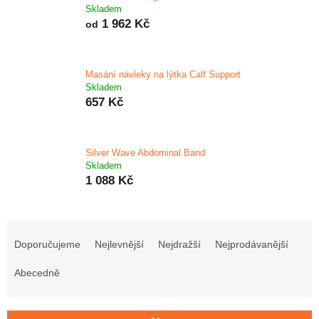
Skladem
1 962 Kč
od
Masání návleky na lýtka Calf Support
Skladem
657 Kč
Silver Wave Abdominal Band
Skladem
1 088 Kč
Ř
a
Doporučujeme
Nejlevnější
Nejdražší
Nejprodávanější
z
e
Abecedně
n
í