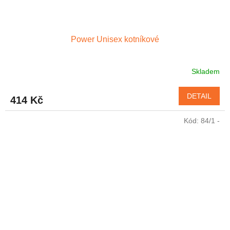
Power Unisex kotníkové
Skladem
Průměrné
hodnocení
produktu
DETAIL
414 Kč
je
4,7
Kód:
84/1 -
z
5
hvězdiček.