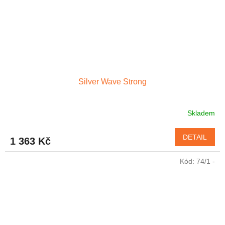
Silver Wave Strong
Skladem
Průměrné
hodnocení
produktu
DETAIL
1 363 Kč
je
4,5
Kód:
74/1 -
z
5
hvězdiček.