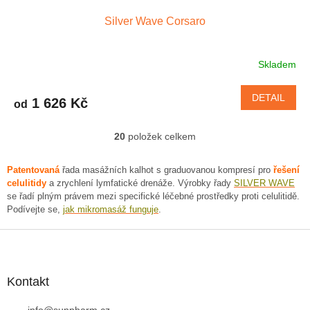
Silver Wave Corsaro
Skladem
Průměrné
hodnocení
produktu
DETAIL
1 626 Kč
od
je
4,6
z
20
položek celkem
O
5
v
hvězdiček.
l
Patentovaná
řada masážních kalhot s graduovanou kompresí pro
řešení
á
celulitidy
a zrychlení lymfatické drenáže. Výrobky řady
SILVER WAVE
d
se řadí plným právem mezi specifické léčebné prostředky proti celulitidě.
a
Podívejte se,
jak mikromasáž funguje
.
c
í
Z
p
á
r
p
v
a
Kontakt
k
t
y
info
@
sunpharm.cz