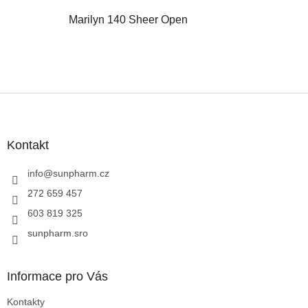
5
Marilyn 140 Sheer Open
z
5
Hodnocení
hvězdiček.
produktu
je
5
z
Z
5
á
hvězdiček.
p
a
Kontakt
t
í
info
@
sunpharm.cz
272 659 457
603 819 325
sunpharm.sro
Informace pro Vás
Kontakty