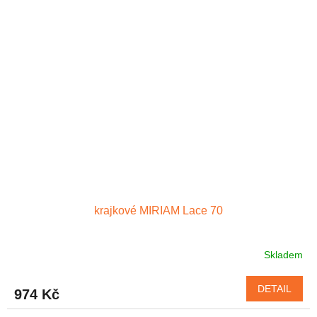
5
hvězdiček.
krajkové MIRIAM Lace 70
Skladem
DETAIL
974 Kč