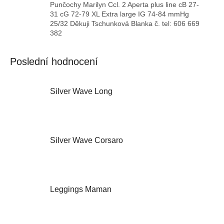
Punčochy Marilyn Ccl. 2 Aperta plus line cB 27-
31 cG 72-79 XL Extra large IG 74-84 mmHg
25/32 Děkuji Tschunková Blanka č. tel: 606 669
382
Poslední hodnocení
Silver Wave Long
Hodnocení
produktu
je
5
Silver Wave Corsaro
z
5
Hodnocení
hvězdiček.
produktu
je
5
Leggings Maman
z
5
Hodnocení
hvězdiček.
produktu
je