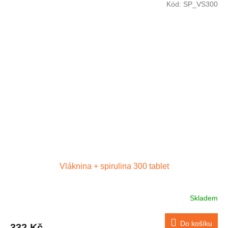
Kód:
SP_VS300
Vláknina + spirulina 300 tablet
Skladem
Průměrné
hodnocení
produktu
Do košíku
332 Kč