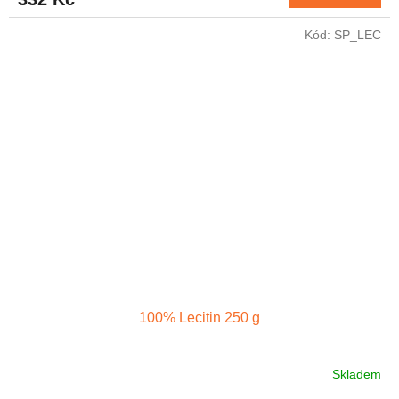
je
4,4
z
Kód:
SP_LEC
5
hvězdiček.
100% Lecitin 250 g
Skladem