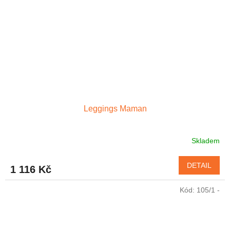
Leggings Maman
Skladem
Průměrné
hodnocení
produktu
DETAIL
1 116 Kč
je
4,6
Kód:
105/1 -
z
5
hvězdiček.