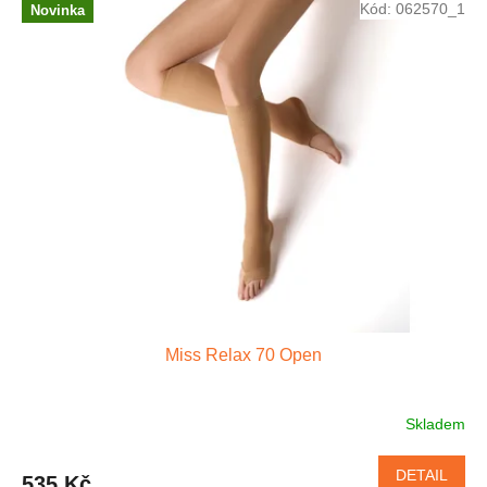
Kód:
062570_1
Novinka
m
s
.
r
.
o
.
Miss Relax 70 Open
Skladem
DETAIL
535 Kč