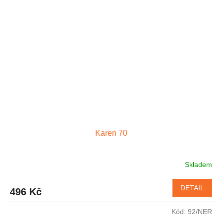
Karen 70
Skladem
Průměrné
hodnocení
produktu
DETAIL
496 Kč
je
5,0
Kód:
92/NER
z