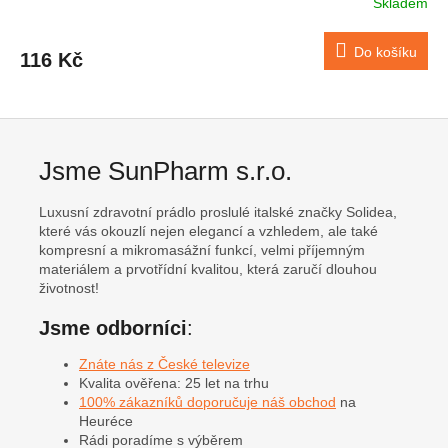
Skladem
Do košíku
116 Kč
Jsme SunPharm s.r.o.
Luxusní zdravotní prádlo proslulé italské značky Solidea,
které vás okouzlí nejen elegancí a vzhledem, ale také
kompresní a mikromasážní funkcí, velmi příjemným
materiálem a prvotřídní kvalitou, která zaručí dlouhou
životnost!
Jsme odborníci
:
Znáte nás z České televize
Kvalita ověřena: 25 let na trhu
100% zákazníků doporučuje náš obchod
na
Heuréce
Rádi poradíme s výběrem