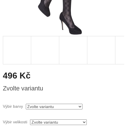
496 Kč
Měrná
Zvolte variantu
cena:
Výbir barvy
Výbir velikosti