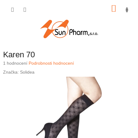
Přejít
NÁKU
na
obsah
KOŠÍK
Karen 70
Průměrné
1 hodnocení
Podrobnosti hodnocení
hodnocení
Značka:
Solidea
produktu
je
5,0
z
5
hvězdiček.