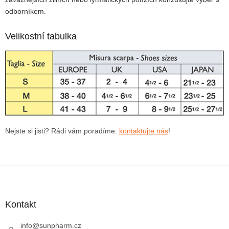
odborníkem.
Velikostní tabulka
Nejste si jisti? Rádi vám poradíme:
kontaktujte nás
!
Z
á
p
a
Kontakt
t
í
info
@
sunpharm.cz