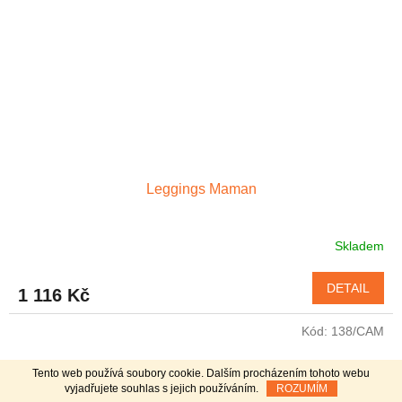
Leggings Maman
Skladem
Průměrné
hodnocení
produktu
DETAIL
1 116 Kč
je
4,6
Kód:
138/CAM
z
5
hvězdiček.
Tento web používá soubory cookie. Dalším procházením tohoto webu
vyjadřujete souhlas s jejich používáním.
ROZUMÍM