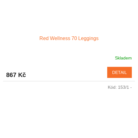
Red Wellness 70 Leggings
Skladem
Průměrné
hodnocení
produktu
DETAIL
867 Kč
je
4,6
Kód:
153/1 -
z
5
hvězdiček.