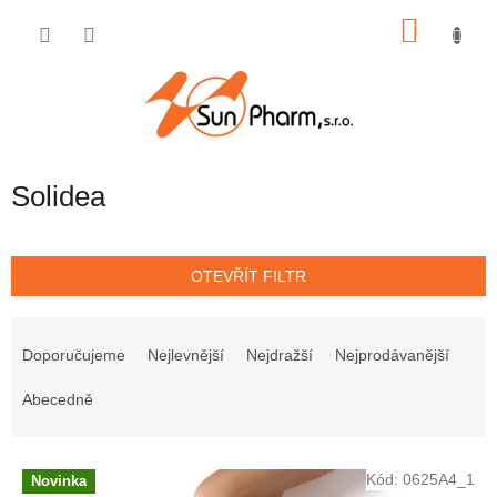
Přejít
NÁKU
na
obsah
KOŠÍK
Solidea
OTEVŘÍT FILTR
Ř
a
Doporučujeme
Nejlevnější
Nejdražší
Nejprodávanější
z
e
Abecedně
n
í
V
p
Kód:
0625A4_1
Novinka
ý