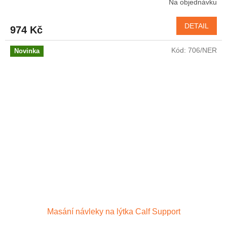
Na objednávku
DETAIL
974 Kč
Kód:
706/NER
Novinka
Masání návleky na lýtka Calf Support