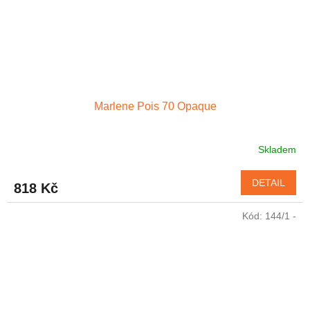
Marlene Pois 70 Opaque
Skladem
Průměrné
hodnocení
produktu
DETAIL
818 Kč
je
4,7
Kód:
144/1 -
z
5
hvězdiček.