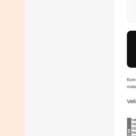
Komp
mate
Vel