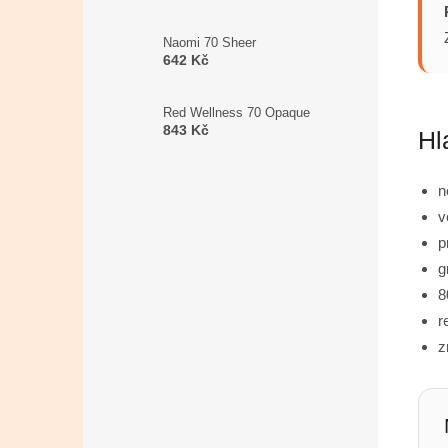
Naomi 70 Sheer
642 Kč
Red Wellness 70 Opaque
843 Kč
Hl
n
v
p
g
8
r
z