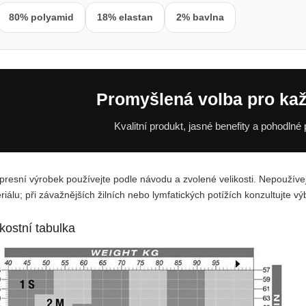
80% polyamid
18% elastan
2% bavlna
Promyšlená volba pro ka
Kvalitní produkt, jasné benefity a pohodlné
resní výrobek používejte podle návodu a zvolené velikosti. Nepoužívejte
riálu; při závažnějších žilních nebo lymfatických potížích konzultujte v
ikostní tabulka