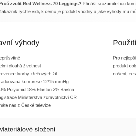
Proč zvolit Red Wellness 70 Leggings?
Přináší srozumitelnou kombi
Zákazník rychle vidí, k čemu je produkt vhodný a jaké výhody mu m
avní výhody
Použit
eprůsvitné
Pro nejlepš
elmi dlouhá životnost
produkt obl
revence tvorby křečových žil
nošení, cest
raduovaná komprese 12/15 mmHg
0% Polyamid 18% Elastan 2% Bavlna
egistrace Ministerstva zdravotnictví ČR
náte nás z České televize
Materiálové složení