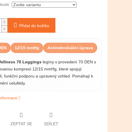
ikosti
Přidat do košíku
DEN
12/15 mmHg
Antimikrobiální úprava
ellness 70 Leggings
legíny v provedení 70 DEN s
vanou kompresí 12/15 mmHg, které spojují
í, funkční podporu a upravený vzhled. Pomáhají k
ění celulitidy.
 informace
ZEPTAT SE
SDÍLET