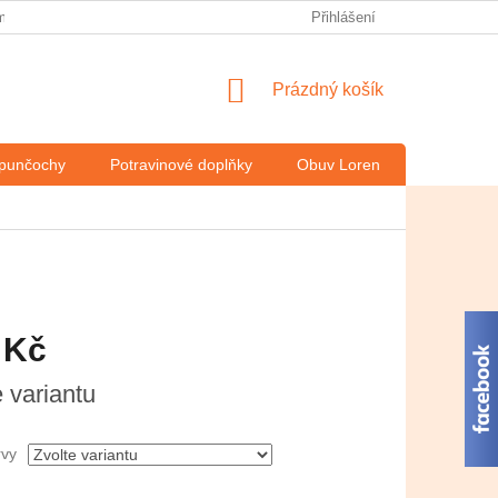
 obchodě v České televizi
O italském výrobci Solidea
Přihlášení
Obchodní
NÁKUPNÍ
Prázdný košík
KOŠÍK
 punčochy
Potravinové doplňky
Obuv Loren
Kontakty
 Kč
e variantu
rvy