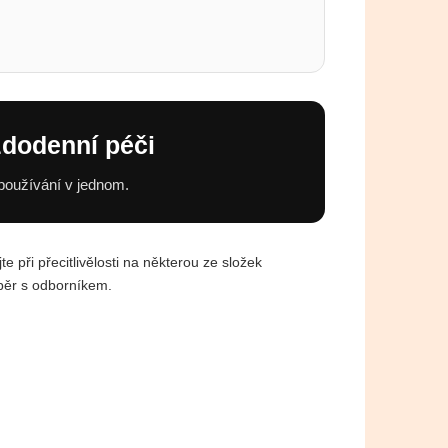
ždodenní péči
 používání v jednom.
 při přecitlivělosti na některou ze složek
ýběr s odborníkem.