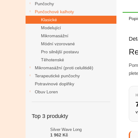
Punčochy
Punčochové kalhoty
Popi
Klasické
Modelující
Mikromasážní
Det
Módní vzorované
Re
Pro silnější postavu
Těhotenské
Pomá
Mikromasážní (proti celulitidě)
plet
Terapeutické punčochy
Potravinové doplňky
Obuv Loren
H
v
Top 3 produkty
Silver Wave Long
1 962 Kč