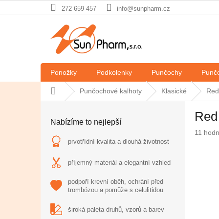
Přejít
272 659 457
info@sunpharm.cz
na
obsah
Ponožky
Podkolenky
Punčochy
Punčo
Domů
Punčochové kalhoty
Klasické
Red
P
Red
o
Nabízíme to nejlepší
s
Průměr
11 hod
t
hodnoc
prvotřídní kvalita a dlouhá životnost
r
produkt
a
je
příjemný materiál a elegantní vzhled
n
4,6
z
n
podpoří krevní oběh, ochrání před
5
trombózou a pomůže s celulitidou
í
hvězdič
p
široká paleta druhů, vzorů a barev
a