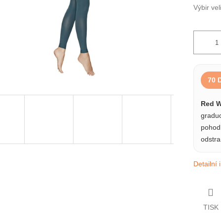
Výbir vel
70 
Red W
graduo
pohodl
odstran
Detailní
TISK