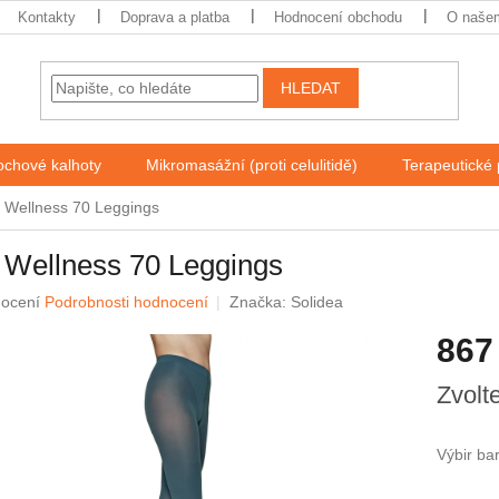
Kontakty
Doprava a platba
Hodnocení obchodu
O našem
HLEDAT
chové kalhoty
Mikromasážní (proti celulitidě)
Terapeutické
 Wellness 70 Leggings
 Wellness 70 Leggings
né
nocení
Podrobnosti hodnocení
Značka:
Solidea
ení
867
u
Měrná
Zvolt
cena:
ek.
Výbir ba