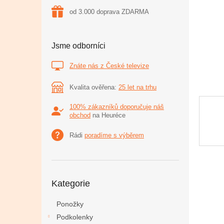
n
od 3.000 doprava ZDARMA
e
l
Jsme odborníci
Znáte nás z České televize
Kvalita ověřena:
25 let na trhu
100% zákazníků doporučuje náš
obchod
na Heuréce
Rádi
poradíme s výběrem
Přeskočit
Kategorie
kategorie
Ponožky
Podkolenky