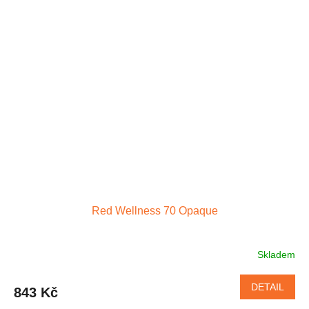
Red Wellness 70 Opaque
Skladem
Průměrné
hodnocení
produktu
DETAIL
843 Kč
je
4,8