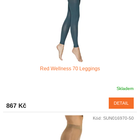
p
r
o
d
u
k
t
ů
Red Wellness 70 Leggings
Skladem
Průměrné
hodnocení
produktu
DETAIL
867 Kč
je
4,6
Kód:
SUN016970-50
z
5
hvězdiček.