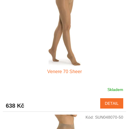
Venere 70 Sheer
Skladem
Průměrné
hodnocení
produktu
DETAIL
638 Kč
je
4,8
Kód:
SUN048070-50
z
5
hvězdiček.