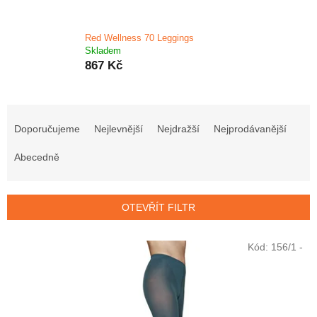
Red Wellness 70 Leggings
Skladem
867 Kč
Ř
a
Doporučujeme
Nejlevnější
Nejdražší
Nejprodávanější
z
e
Abecedně
n
í
p
OTEVŘÍT FILTR
r
o
V
Kód:
156/1 -
d
ý
u
p
k
i
t
s
ů