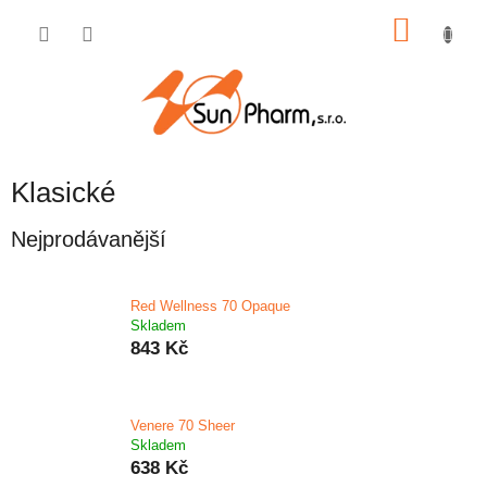
Přejít
NÁKU
na
obsah
KOŠÍK
Klasické
Nejprodávanější
Red Wellness 70 Opaque
Skladem
843 Kč
Venere 70 Sheer
Skladem
638 Kč