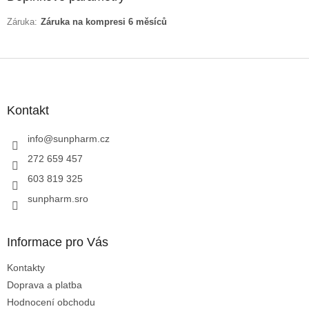
Záruka
:
Záruka na kompresi 6 měsíců
Z
á
p
a
Kontakt
t
í
info
@
sunpharm.cz
272 659 457
603 819 325
sunpharm.sro
Informace pro Vás
Kontakty
Doprava a platba
Hodnocení obchodu