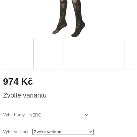
974 Kč
Měrná
Zvolte variantu
cena:
Výbir barvy
Výbir velikosti