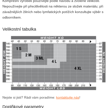
Kompresní výrobek používejte podle návodu a zvolené velikosti.
Nepoužívejte při přecitlivělosti na některou ze složek materiálu; při
závažnějších žilních nebo lymfatických potížích konzultujte výběr s
odborníkem.
Velikostní tabulka
Nejste si jisti? Rádi vám poradíme:
kontaktujte nás
!
Doplňkové parametry