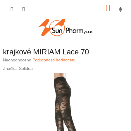
Přejít
NÁKU
na
obsah
KOŠÍK
krajkové MIRIAM Lace 70
Průměrné
Neohodnoceno
Podrobnosti hodnocení
hodnocení
Značka:
Solidea
produktu
je
0,0
z
5
hvězdiček.