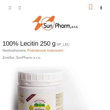
Přejít
NÁKU
na
obsah
KOŠÍK
100% Lecitin 250 g
SP_LEC
Průměrné
Neohodnoceno
Podrobnosti hodnocení
hodnocení
Značka:
SunPharm s.r.o.
produktu
je
0,0
z
5
hvězdiček.