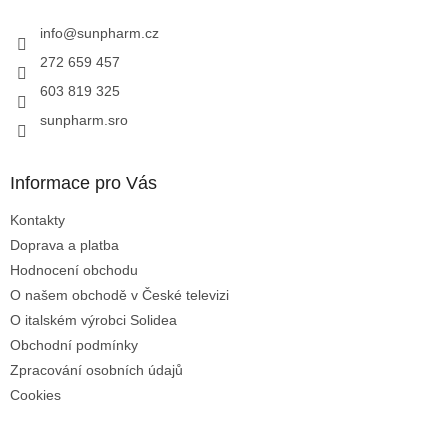
t
í
info
@
sunpharm.cz
272 659 457
603 819 325
sunpharm.sro
Informace pro Vás
Kontakty
Doprava a platba
Hodnocení obchodu
O našem obchodě v České televizi
O italském výrobci Solidea
Obchodní podmínky
Zpracování osobních údajů
Cookies