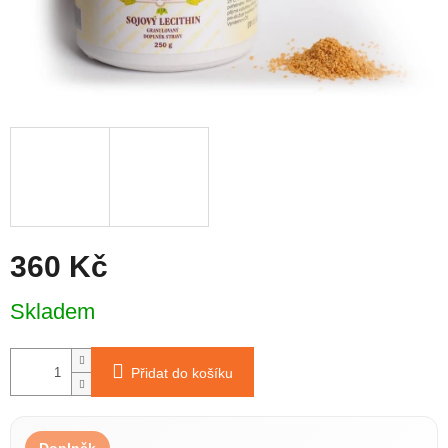
360 Kč
Měrná
Skladem
cena:
Přidat do košíku