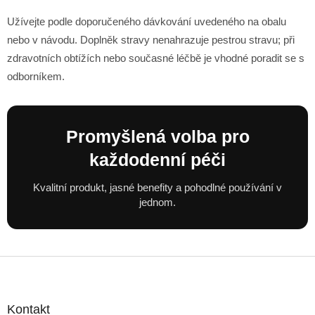
Užívejte podle doporučeného dávkování uvedeného na obalu
nebo v návodu. Doplněk stravy nenahrazuje pestrou stravu; při
zdravotních obtížích nebo současné léčbě je vhodné poradit se s
odborníkem.
Promyšlená volba pro
každodenní péči
Kvalitní produkt, jasné benefity a pohodlné používání v
jednom.
Z
á
p
a
Kontakt