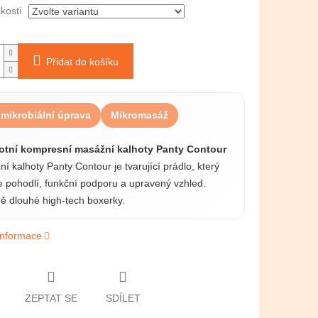
ikosti
Přidat do košíku
imikrobiální úprava
Mikromasáž
otní kompresní masážní kalhoty Panty Contour
í kalhoty Panty Contour je tvarující prádlo, který
e pohodlí, funkční podporu a upravený vzhled.
ě dlouhé high-tech boxerky.
 informace
ZEPTAT SE
SDÍLET