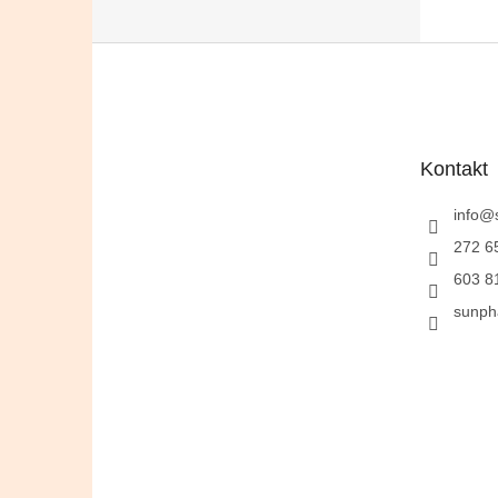
Z
á
p
a
t
Kontakt
í
info
@
272 6
603 8
sunph