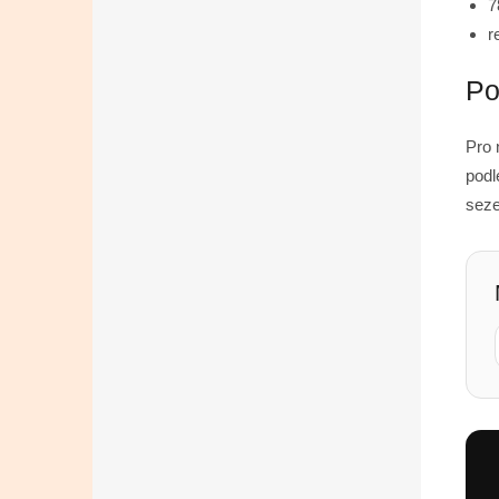
7
r
Po
Pro 
podl
seze