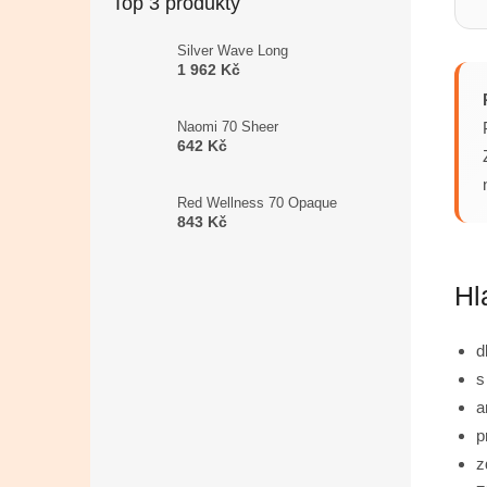
Top 3 produkty
Silver Wave Long
1 962 Kč
Naomi 70 Sheer
642 Kč
Red Wellness 70 Opaque
843 Kč
Hl
d
s
a
p
z