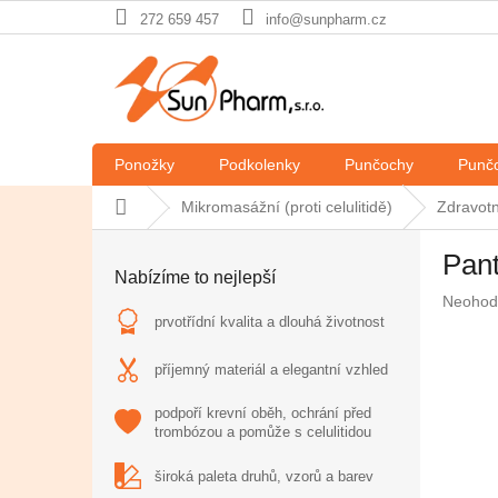
Přejít
272 659 457
info@sunpharm.cz
na
obsah
Ponožky
Podkolenky
Punčochy
Punčo
Domů
Mikromasážní (proti celulitidě)
Zdravotn
P
Pan
o
Nabízíme to nejlepší
s
Průměr
Neohod
t
hodnoc
prvotřídní kvalita a dlouhá životnost
r
produkt
a
je
příjemný materiál a elegantní vzhled
n
0,0
z
n
podpoří krevní oběh, ochrání před
5
trombózou a pomůže s celulitidou
í
hvězdič
p
široká paleta druhů, vzorů a barev
a