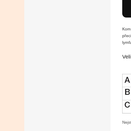
Komp
přec
lymf
Vel
Nejs