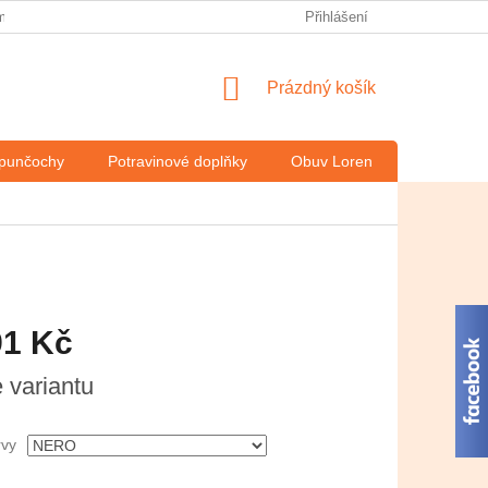
 obchodě v České televizi
O italském výrobci Solidea
Přihlášení
Obchodní
NÁKUPNÍ
Prázdný košík
KOŠÍK
 punčochy
Potravinové doplňky
Obuv Loren
Kontakty
91 Kč
e variantu
rvy