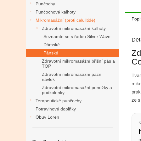
Punčochy
Punčochové kalhoty
Popi
Mikromasážní (proti celulitidě)
Zdravotní mikromasážní kalhoty
Seznamte se s řadou Silver Wave
Det
Dámské
Zd
Pánské
Co
Zdravotní mikromasážní břišní pás a
TOP
Zdravotní mikromasážní pažní
Tvar
návlek
mikr
Zdravotní mikromasážní ponožky a
prak
podkolenky
ze s
Terapeutické punčochy
Potravinové doplňky
Obuv Loren
K
m