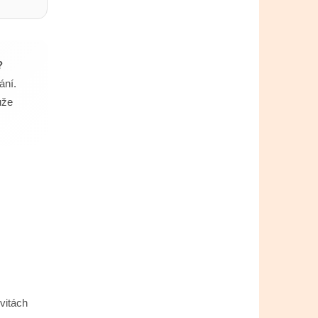
?
ání.
ůže
vitách