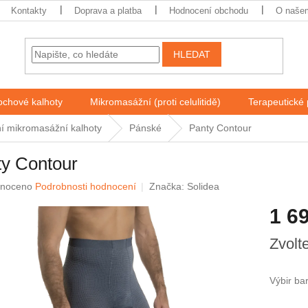
Kontakty
Doprava a platba
Hodnocení obchodu
O našem
HLEDAT
chové kalhoty
Mikromasážní (proti celulitidě)
Terapeutické
í mikromasážní kalhoty
Pánské
Panty Contour
ty Contour
né
noceno
Podrobnosti hodnocení
Značka:
Solidea
ení
1 6
u
Měrná
Zvolt
cena:
ek.
Výbir ba