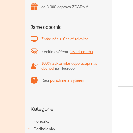
n
od 3.000 doprava ZDARMA
e
l
Jsme odborníci
Znáte nás z České televize
Kvalita ověřena:
25 let na trhu
100% zákazníků doporučuje náš
obchod
na Heuréce
Rádi
poradíme s výběrem
Přeskočit
Kategorie
kategorie
Ponožky
Podkolenky