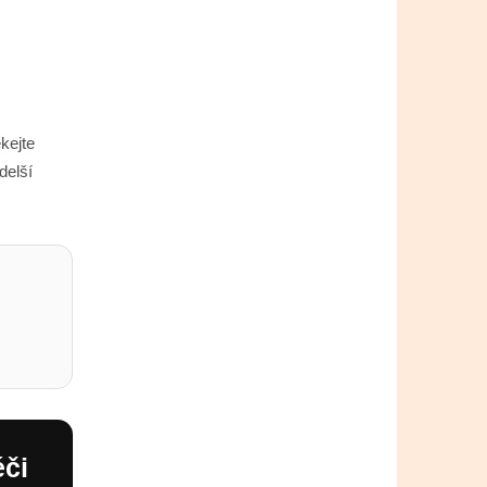
kejte
delší
éči