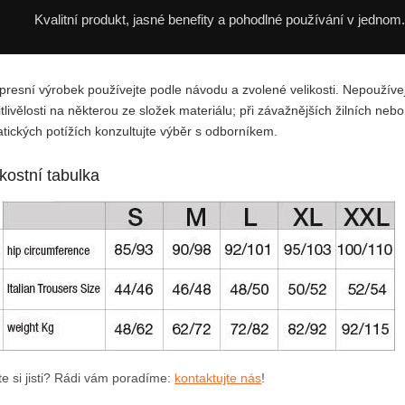
Kvalitní produkt, jasné benefity a pohodlné používání v jednom.
resní výrobek používejte podle návodu a zvolené velikosti. Nepoužívej
itlivělosti na některou ze složek materiálu; při závažnějších žilních nebo
atických potížích konzultujte výběr s odborníkem.
ikostní tabulka
te si jisti? Rádi vám poradíme:
kontaktujte nás
!