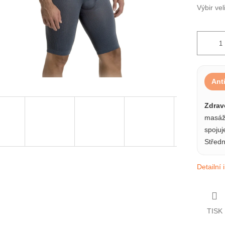
Výbir vel
Ant
Zdrav
masážn
spojuj
Středn
Detailní
TISK