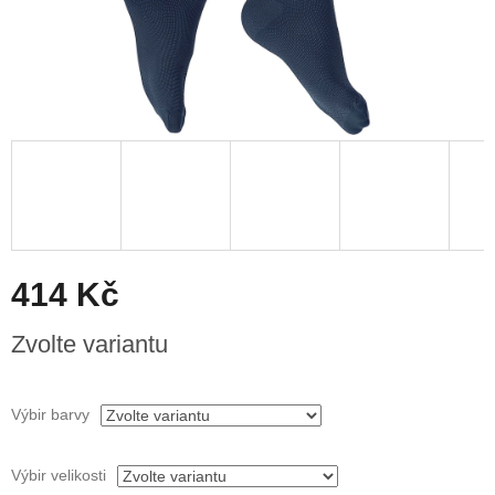
414 Kč
Měrná
Zvolte variantu
cena:
Výbir barvy
Výbir velikosti