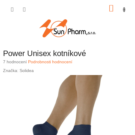
Přejít
NÁKU
na
obsah
KOŠÍK
Power Unisex kotníkové
Průměrné
7 hodnocení
Podrobnosti hodnocení
hodnocení
Značka:
Solidea
produktu
je
4,7
z
5
hvězdiček.